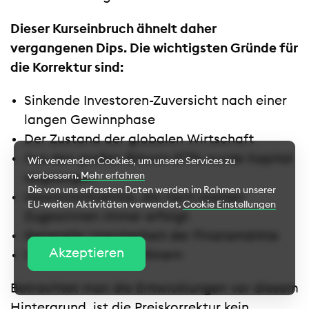
Dieser Kurseinbruch ähnelt daher
vergangenen Dips. Die wichtigsten Gründe für
die Korrektur sind:
Sinkende Investoren-Zuversicht nach einer
langen Gewinnphase
Der Zustand der globalen Wirtschaft
Aus den großen Bitcoin-ETFs wurde Kapital
Wir verwenden Cookies, um unsere Services zu
verbessern.
Mehr erfahren
abgezogen
Die von uns erfassten Daten werden im Rahmen unserer
Gewinnmitnahme, die nach starken
EU-weiten Aktivitäten verwendet.
Cookie Einstellungen
Zugewinnen immer erfolgt
Generelle Unsicherheit der Finanzmärkte
Cookie Einstellungen
Akzeptieren
Verkaufsdruck bei Minern
Essentielle Cookies
Betrachtet man die Entwicklungen vor diesem
Hintergrund, ist die Preiskorrektur kein