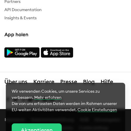
Partners
API Documentation
Insights & Events
App holen
Über uns
Karriere
Presse
Blog
Hilfe
Wir verwenden Cookies, um unsere Services zu
verbessern.
Mehr erfahren
Die von uns erfassten Daten werden im Rahmen unserer
EU-weiten Aktivitäten verwendet.
Cookie Einstellungen
Impressum
Datenschutzerklärung
AGB
Hinweisgeber
Cookie Einstellungen
Complaints
Bug Bounty
Cookie settings
Akzeptieren