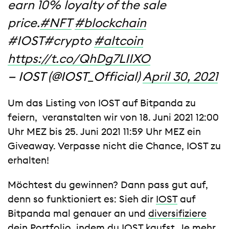
earn 10% loyalty of the sale
price.
#NFT
#blockchain
#IOST#crypto
#altcoin
https://t.co/QhDg7LIIXO
— IOST (@IOST_Official)
April 30, 2021
Um das Listing von IOST auf Bitpanda zu
feiern, veranstalten wir von 18. Juni 2021 12:00
Uhr MEZ bis 25. Juni 2021 11:59 Uhr MEZ ein
Giveaway. Verpasse nicht die Chance, IOST zu
erhalten!
Möchtest du gewinnen? Dann pass gut auf,
denn so funktioniert es: Sieh dir
IOST
auf
Bitpanda mal genauer an und
diversifiziere
dein Portfolio
, indem du IOST kaufst. Je mehr