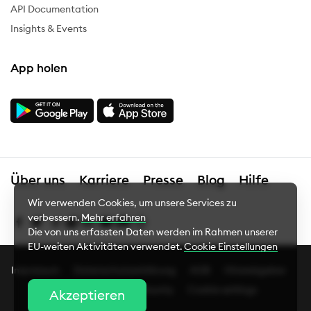
API Documentation
Insights & Events
App holen
Über uns
Karriere
Presse
Blog
Hilfe
Wir verwenden Cookies, um unsere Services zu
verbessern.
Mehr erfahren
Die von uns erfassten Daten werden im Rahmen unserer
EU-weiten Aktivitäten verwendet.
Cookie Einstellungen
Impressum
Datenschutzerklärung
AGB
Hinweisgeber
Cookie Einstellungen
Complaints
Bug Bounty
Cookie settings
Akzeptieren