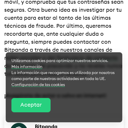
móvil, y comprueba que tus contraseñas sean
seguras. Otra buena idea es investigar por tu
cuenta para estar al tanto de las últimas
técnicas de fraude. Por último, queremos
recordarte que, ante cualquier duda o
pregunta, siempre puedes contactar con
Bitpanda a través de nuestros canales de
redes sociales o del
formulario de contacto
Utilizamos cookies para optimizar nuestros servicios.
de Bitpanda
. Sé precavido y no reveles nunca
Más información
La información que recogemos es utilizada por nosotros
tus datos personales a terceros.
como parte de nuestras actividades en toda la UE.
Configuración de las cookies
¡Asegúrate de estar a salvo en internet!
Configuración de las cookies
Aceptar
Cookies esenciales
Bitpanda