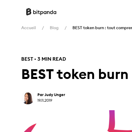
Accueil
Blog
BEST token burn : tout compre
BEST • 3 MIN READ
BEST token burn
Par Judy Unger
19.11.2019