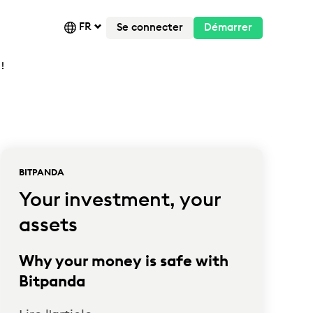
FR
Se connecter
Démarrer
!
BITPANDA
Your investment, your
assets
Why your money is safe with
Bitpanda