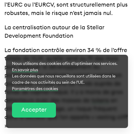
l’EURC ou l’EURCV, sont structurellement plus
robustes, mais le risque n’est jamais nul.
La centralisation autour de la Stellar
Development Foundation
La fondation contrôle environ 34 % de l’offre
totale de XLM, qu’elle vend au fil des mois
Nous utilisons des cookies afin d’optimiser nos services.
pour financer le développement du
En savoir plus
protocole. Les analystes notent cependant
Les données que nous recueillons sont utilisées dans le
cadre de nos activités au sein de l’UE.
que Stellar n’a pas levé de fonds auprès de
Paramètres des cookies
fonds de capital-risque. Il y a moins de gros
détenteurs avec des masses de
tokens
en
Paramètres des cookies
attente de déblocage, un risque fréquent
Accepter
dans le secteur que l’on appelle « vesting cliff
Cookies essentiels
».