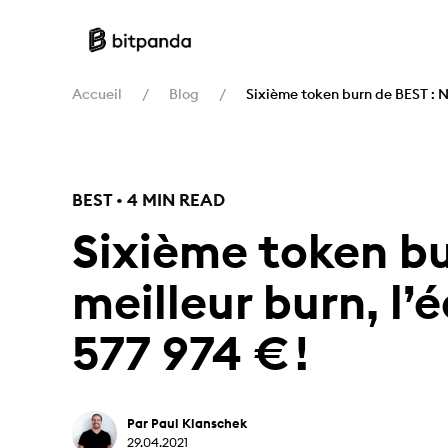
Accueil
Blog
Sixième token burn de BEST : No
BEST • 4 MIN READ
Sixième token bu
meilleur burn, l’
577 974 € !
Par Paul Klanschek
29.04.2021