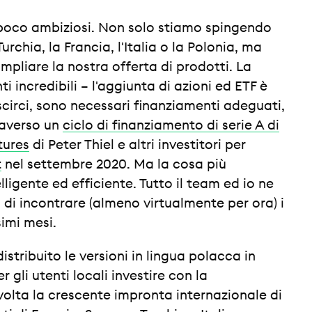
dir poco ambiziosi. Non solo stiamo spingendo
chia, la Francia, l'Italia o la Polonia, ma
pliare la nostra offerta di prodotti. La
i incredibili – l'aggiunta di azioni ed ETF è
scirci, sono necessari finanziamenti adeguati,
raverso un
ciclo di finanziamento di serie A di
tures
di Peter Thiel e altri investitori per
t
nel settembre 2020. Ma la cosa più
lligente ed efficiente. Tutto il team ed io ne
 di incontrare (almeno virtualmente per ora) i
imi mesi.
tribuito le versioni in lingua polacca in
er gli utenti locali investire con la
volta la crescente impronta internazionale di