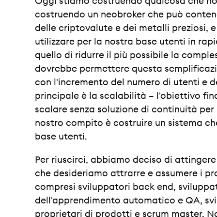
Oggi stiamo costruendo qualcosa che non
costruendo un neobroker che può contenere
delle criptovalute e dei metalli preziosi,
utilizzare per la nostra base utenti in rap
quello di ridurre il più possibile la comples
dovrebbe permettere questa semplificaz
con l'incremento del numero di utenti e de
principale è la scalabilità – l'obiettivo f
scalare senza soluzione di continuità per m
nostro compito è costruire un sistema ch
base utenti.
Per riuscirci, abbiamo deciso di attingere
che desideriamo attrarre e assumere i prof
compresi sviluppatori back end, sviluppa
dell'apprendimento automatico e QA, svi
proprietari di prodotti e scrum master. N