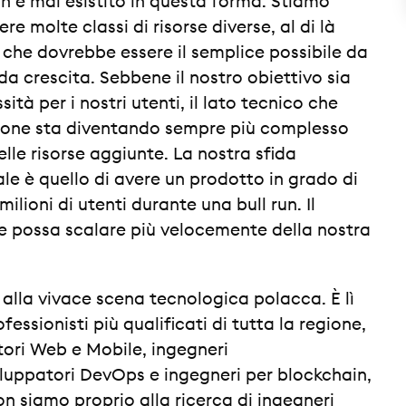
 è mai esistito in questa forma. Stiamo
 molte classi di risorse diverse, al di là
 e che dovrebbe essere il semplice possibile da
ida crescita. Sebbene il nostro obiettivo sia
sità per i nostri utenti, il lato tecnico che
ione sta diventando sempre più complesso
lle risorse aggiunte. La nostra sfida
inale è quello di avere un prodotto in grado di
ilioni di utenti durante una bull run. Il
e possa scalare più velocemente della nostra
 alla vivace scena tecnologica polacca. È lì
essionisti più qualificati di tutta la regione,
tori Web e Mobile, ingegneri
luppatori DevOps e ingegneri per blockchain,
on siamo proprio alla ricerca di ingegneri